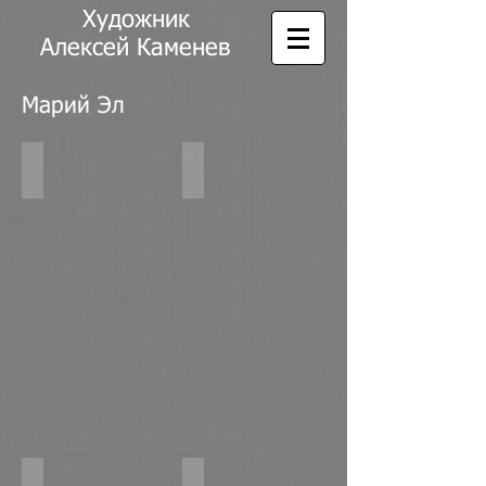
Художник
Алексей Каменев
Марий Эл
Марийский терем. х,м 60х80 2016г.
Марийская песня. х,м 80х60 2016г.
Берег реки Тары. х,м 50х70 2016г.
Зелёные берега реки Тары. к,м 50х7