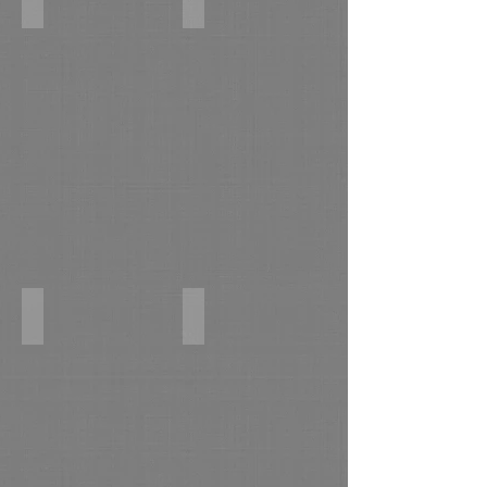
г. Новый Торъял. к,м 70х100 2016г. (2)
Поля гречихи. х,м 40х70 2016г.