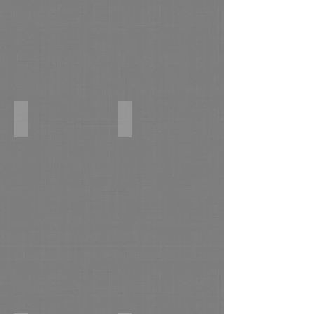
Ощущение полёта. к,м 22х50 2016г.
Летний день в Белавке. х,м 70х100 