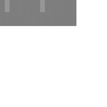
Сурские дали. к,м 70х100 2016г.
Танькин дом. х,м 50х80 2016г.
Давнишний амбар в Чувашии. х,м 60х80 2016г.
Красный дом в Белавке. х,м 60х80 