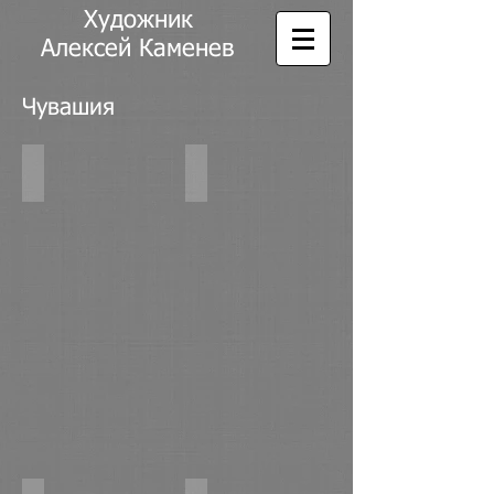
Художник
Алексей Каменев
Чувашия
Заливные луга. к,м 70х100 2016г.
Двор бабушки Гали. к,м 70х100 201