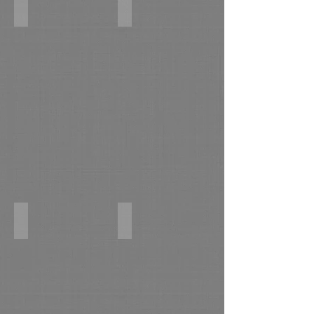
Летний пейзаж. к,м 70х100 2016г.
Церковь Илии Пророка. х,м 60х80 
Хранитель купеческого добра. х,м 50х70 2016г.
Храм Святой Троицы в селе Больши