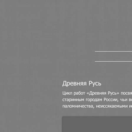
Древняя Русь
Цикл работ «Древняя Русь» посв
старинным городам России, чьи 
паломничества, неиссякаемыми и
Христорождественский собор
в
Каргополе.