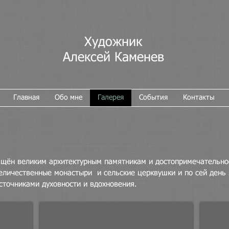
Художник
Алексей Каменев
Главная
Обо мне
Галерея
События
Контакты
ящён великим архитектурным памятникам и достопримечательнос
величественные монастыри и сельские церквушки и по сей день
сточниками духовности и вдохновения.
Светлое Христово Воскресение.
Кирилл
Великий
х,м
Устюг.
60х200