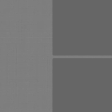
д.Метлино близ Сольвычегодска.
к,м
35х50
2004г.
Вечер на реке Сухона.
х,м
18х50
2004г.