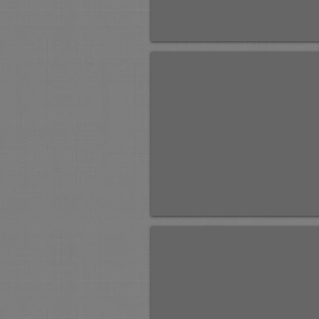
Кирилло-Белозерский монастырь.
х,м
61х122.
Продано.
Софийский собор. Вологда.
к,м
35х50
2004г.