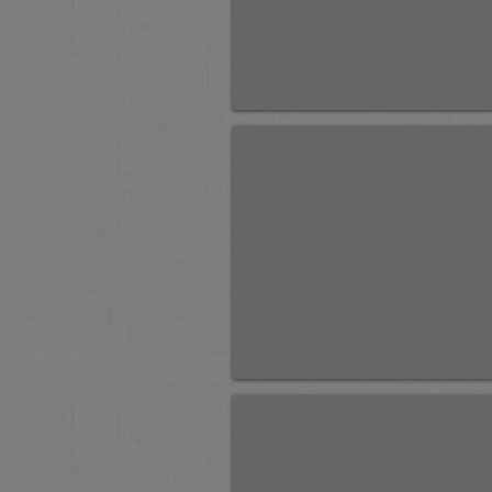
Умиротворение.
к,м
35х50
2015г.
Монастырские огни.
к,м
30х40
2015г