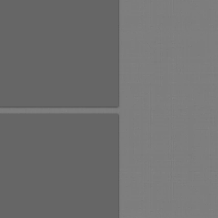
й Устюг.
жная. Великий Устюг.