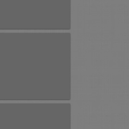
е воскресенье.
яя служба.