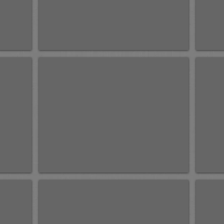
Праздничный день.
Светло
х,м
х,м
100х150
50х70
2016г.
2015г.
Продана.
Белый храм.
Вечерн
к,м
к,м
35х50
30х40
2015г.
2015г.