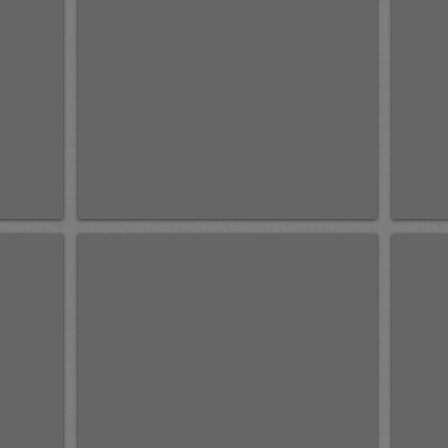
У стен древнего монастыря.
Велики
х,м
к,м
100х150
20х50
2015г.
2004г.
Продана.
Город Великий Устюг на реке Сухона.
Набере
к,м
к,м
35х50
18х50
2004г.
2004г.