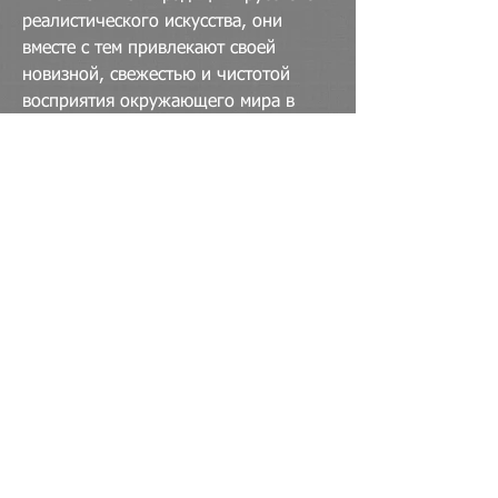
реалистического искусства, они
вместе с тем привлекают своей
новизной, свежестью и чистотой
восприятия окружающего мира в
духе русского импрессионизма.
Пейзажи – городские, сельские,
морские – вобрали в себя красоты
русского севера, волжские просторы,
древние храмы и монастыри,
европейскую архитектуру, виды
родной деревни, непредсказуемую
водную стихию. А прекрасные цветы,
вдохновляющие на натюрморты,
лишь добавляют красок в
удивительную палитру художника.
Надеемся, что и личность автора, и
его талантливые творения придутся
Вам по душе.